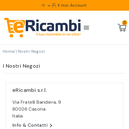
It
Il mio Account

0

Home
I Nostri Negozi
I Nostri Negozi
eRicambi s.r.l.
Via Fratelli Bandiera, 9
80026 Casoria
Italia

Info & Contatti