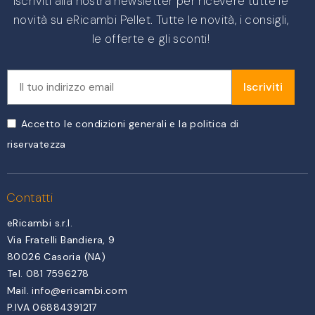
Iscriviti alla nostra newsletter per ricevere tutte le
novità su eRicambi Pellet. Tutte le novità, i consigli,
le offerte e gli sconti!
Iscriviti
Accetto le condizioni generali e la politica di
riservatezza
Contatti
eRicambi s.r.l.
Via Fratelli Bandiera, 9
80026 Casoria (NA)
Tel. 081 7596278
Mail.
info@ericambi.com
P.IVA 06884391217