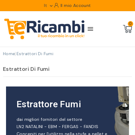
It
Il mio Account

0

Home
Estrattori Di Fumi
Estrattori Di Fumi
Estrattore Fumi
dai migliori fornitori del settore
LN2 NATALINI - EBM - FERGAS - FANDIS
Concepiti per l'utilizzo nella stufe a pellet e