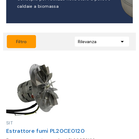
caldaie a biomassa

Filtro
Rilevanza
SIT
Estrattore fumi PL20CE0120