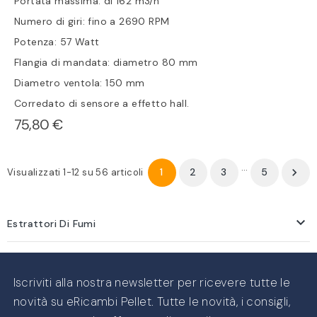
Portata massima: di 162 m3/h
Numero di giri: fino a 2690 RPM
Potenza: 57 Watt
Flangia di mandata: diametro 80 mm
Diametro ventola: 150 mm
Corredato di sensore a effetto hall.
75,80 €
…
1
2
3
5

Visualizzati 1-12 su 56 articoli

Estrattori Di Fumi
Iscriviti alla nostra newsletter per ricevere tutte le
novità su eRicambi Pellet. Tutte le novità, i consigli,