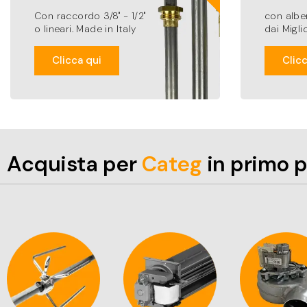
Con raccordo 3/8" - 1/2"
con albe
o lineari. Made in Italy
dai Miglio
Clicca qui
Clicc
Acquista per
C
a
t
e
g
o
r
i
a
in pri