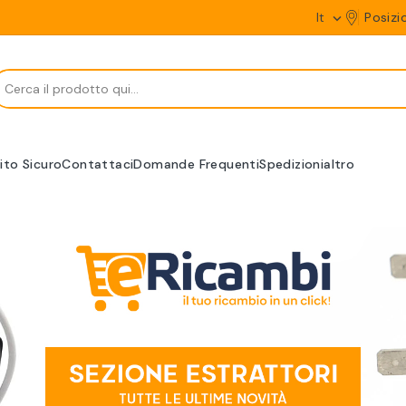
It
Posizi

ito Sicuro
Contattaci
Domande Frequenti
Spedizioni
altro