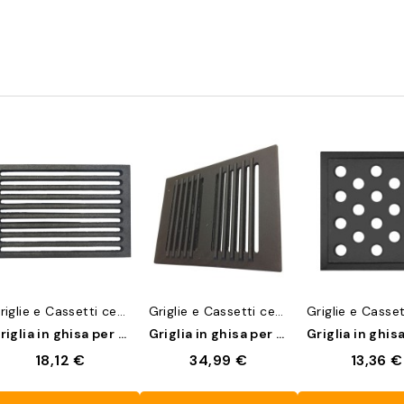
Anteprima
Anteprima
Anteprim
Griglie e Cassetti cenere
Griglie e Cassetti cenere
Griglia in ghisa per camini 23,8x18,8 cm
Griglia in ghisa per camini 30,4x20,9 cm
18,12 €
34,99 €
13,36 €