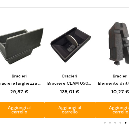
Non disponibile
Anteprima
Anteprima
Anteprim
Bracieri
Bracieri
Bracieri
Braciere larghezza bocca 123x74 mm
Braciere CLAM 05011365
29,87 €
135,01 €
10,27 
Aggiungi al
Aggiungi al
Aggiungi 
carrello
carrello
carrello