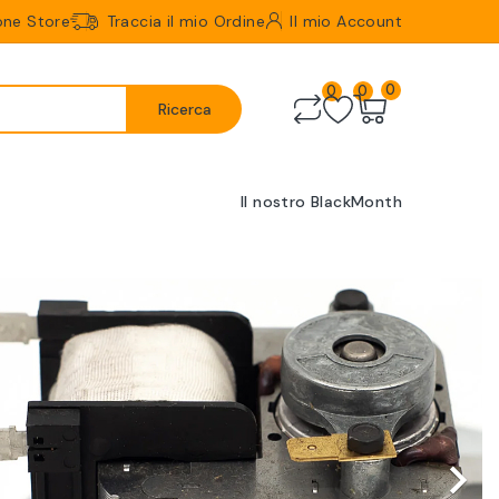
one Store
Traccia il mio Ordine
Il mio Account
0
0
0
Ricerca
Il nostro BlackMonth
Successivo
