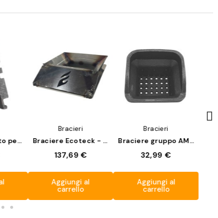
Non disponibile
a
Anteprima
Anteprima
Bracieri
Bracieri
Elemento dritto per braciere modulare
Braciere Ecoteck - Ravelli 18000
Braciere gruppo AMG
€
137,69 €
32,99 €
al
Aggiungi al
Aggiungi al
carrello
carrello