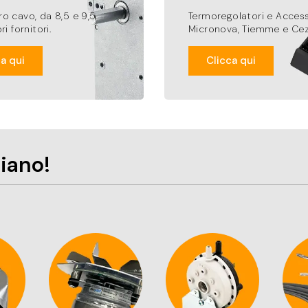
ro cavo, da 8,5 e 9,5
Termoregolatori e Access
ri fornitori.
Micronova, Tiemme e Ce
a qui
Clicca qui
mo piano!