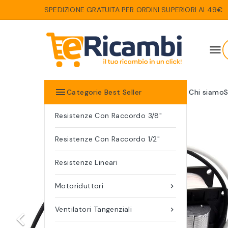
SPEDIZIONE GRATUITA PER ORDINI SUPERIORI AI 49€


Categorie Best Seller
Chi siamo
S
Resistenze Con Raccordo 3/8"
Precedente
Resistenze Con Raccordo 1/2"
Resistenze Lineari
Motoriduttori

Ventilatori Tangenziali

