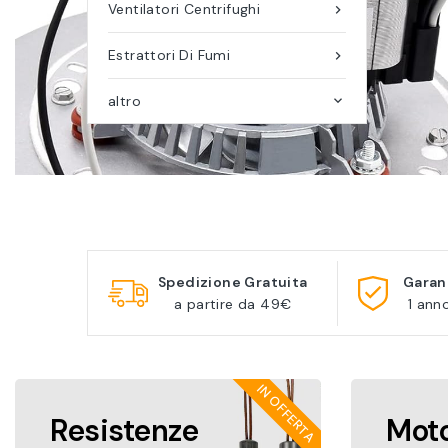
Ventilatori Centrifughi

Estrattori Di Fumi

altro

Spedizione Gratuita
Garan
a partire da 49€
1 ann
IN OFFERTA
Resistenze
Moto