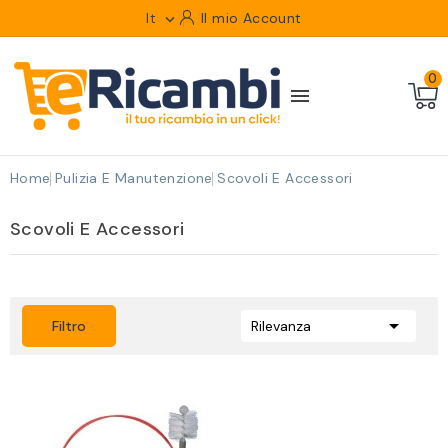
It
Il mio Account

0

Home
Pulizia E Manutenzione
Scovoli E Accessori
Scovoli E Accessori

Filtro
Rilevanza