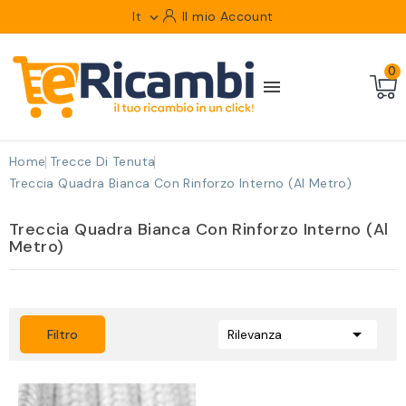
It
Il mio Account

0

Home
Trecce Di Tenuta
Treccia Quadra Bianca Con Rinforzo Interno (Al Metro)
Treccia Quadra Bianca Con Rinforzo Interno (Al
Metro)

Filtro
Rilevanza