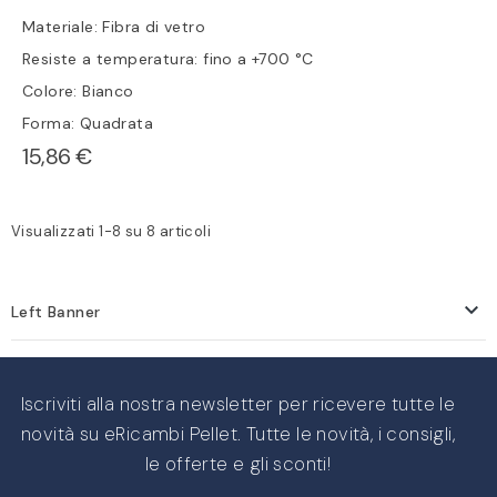
Materiale: Fibra di vetro
Resiste a temperatura: fino a +700 °C
Colore: Bianco
Forma: Quadrata
15,86 €
Visualizzati 1-8 su 8 articoli

Left Banner
Iscriviti alla nostra newsletter per ricevere tutte le
novità su eRicambi Pellet. Tutte le novità, i consigli,
le offerte e gli sconti!