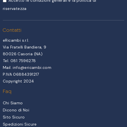
Accetto le condizioni generali e la politica di
riservatezza
Contatti
eRicambi s.r.l.
Via Fratelli Bandiera, 9
80026 Casoria (NA)
Tel. 081 7596278
Mail.
info@ericambi.com
P.IVA 06884391217
Copyright 2024
Faq
Chi Siamo
Dicono di Noi
Sito Sicuro
Spedizioni Sicure