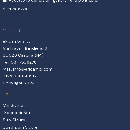
Accetto le condizioni generali e la politica di
riservatezza
Contatti
eRicambi s.r.l.
Via Fratelli Bandiera, 9
80026 Casoria (NA)
Tel. 081 7596278
Mail.
info@ericambi.com
P.IVA 06884391217
Copyright 2024
Faq
Chi Siamo
Dicono di Noi
Sito Sicuro
Spedizioni Sicure