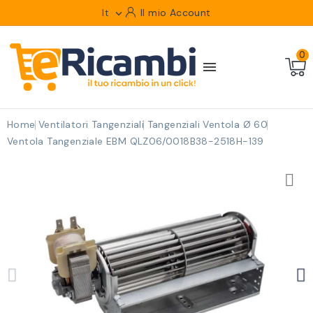
It
Il mio Account

0

Home
Ventilatori Tangenziali
Tangenziali Ventola Ø 60
Ventola Tangenziale EBM QLZ06/0018B38-2518H-139